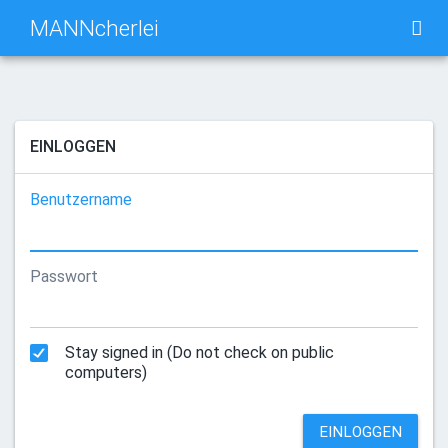
MANNcherlei
TAG CLOUD
BILDWAND
EINLOGGEN
TÄGLICH
SUCHE
Benutzername
Passwort
Stay signed in (Do not check on public
computers)
EINLOGGEN